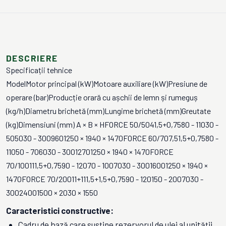
DESCRIERE
Specificații tehnice
ModelMotor principal (kW)Motoare auxiliare (kW)Presiune de
operare (bar)Producție orară cu așchii de lemn și rumeguș
(kg/h)Diametru brichetă (mm)Lungime brichetă (mm)Greutate
(kg)Dimensiuni (mm) A × B × HFORCE 50/5041,5+0,7580 - 11030 -
505030 - 3009601250 × 1940 × 1470FORCE 60/707,51,5+0,7580 -
11050 - 706030 - 30012701250 × 1940 × 1470FORCE
70/100111,5+0,7590 - 12070 - 1007030 - 30016001250 × 1940 ×
1470FORCE 70/20011+111,5+1,5+0,7590 - 120150 - 2007030 -
30024001500 × 2030 × 1550
Caracteristici constructive:
Cadru de bază care susține rezervorul de ulei al unității