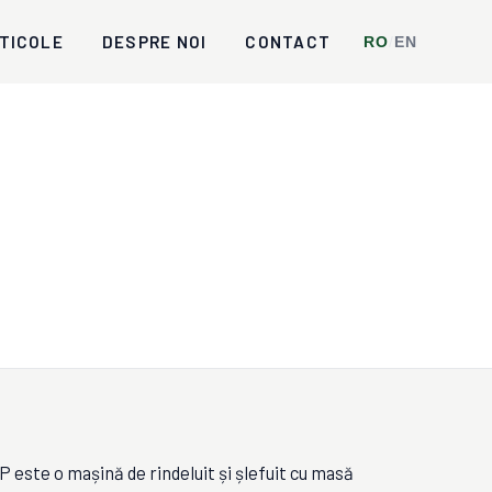
TICOLE
DESPRE NOI
CONTACT
RO
/
EN
este o mașină de rindeluit și șlefuit cu masă