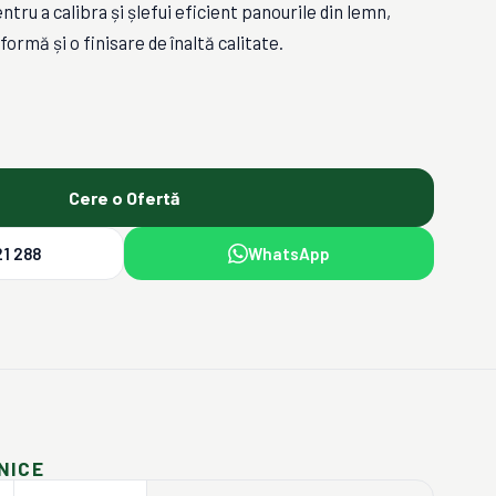
ntru a calibra și șlefui eficient panourile din lemn,
ormă și o finisare de înaltă calitate.
Cere o Ofertă
1 288
WhatsApp
NICE