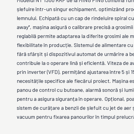
Modelul NT 1300 RRP de la MING PING combină funcți
șlefuire într-un singur echipament, optimizând pro
lemnului. Echipată cu un cap de rindeluire spiral cu
away", mașina asigură o calibrare precisă a grosimii
reglabilă permite adaptarea la diferite grosimi ale m
flexibilitate în producție. Sistemul de alimentare 
fără sfârșit și dispozitivul automat de urmărire a b
contribuie la o operare lină și eficientă. Viteza de 
prin inverter (VFD), permițând ajustarea între 5 și 
necesitățile specifice ale fiecărui proiect. Mașina 
panou de control cu butoane, alarmă sonoră și lum
pentru a asigura siguranța în operare. Opțional, po
sistem de curățare a benzii de șlefuit cu jet de aer 
vacuum pentru fixarea panourilor în timpul prelucră