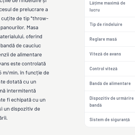
ile de rindeluire și
Lățime maximă de
cesul de prelucrare a
lucru
 cuțite de tip "throw-
Tip de rindeluire
 panourilor. Masa
aterialului, oferind
Reglare masă
cu bandă de cauciuc
enzii de alimentare
Viteză de avans
avans este controlată
Control viteză
15 m/min, în funcție de
este dotată cu un
Bandă de alimentare
ină intermitentă
Dispozitiv de urmărire
ate fi echipată cu un
bandă
și un dispozitiv de
rii.
Sistem de siguranță