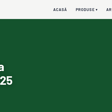
ACASĂ
PRODUSE
AR
▾
a
025