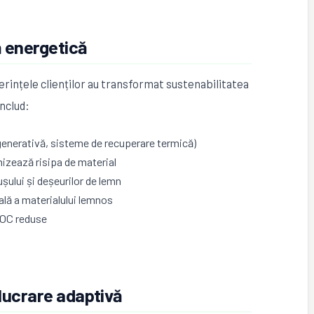
ță energetică
rințele clienților au transformat sustenabilitatea
includ:
generativă, sisteme de recuperare termică)
izează risipa de material
șului și deșeurilor de lemn
ală a materialului lemnos
 VOC reduse
elucrare adaptivă