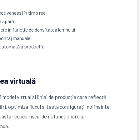
tiveness) în timp real
ă apară
ere în funcție de densitatea lemnului
 pontaj manuale
automată a producției
ea virtuală
model virtual al liniei de producție care reflectă
ri, optimiza fluxul și testa configurații noi înainte
asta reduce riscul de nefuncționare și
inuă.