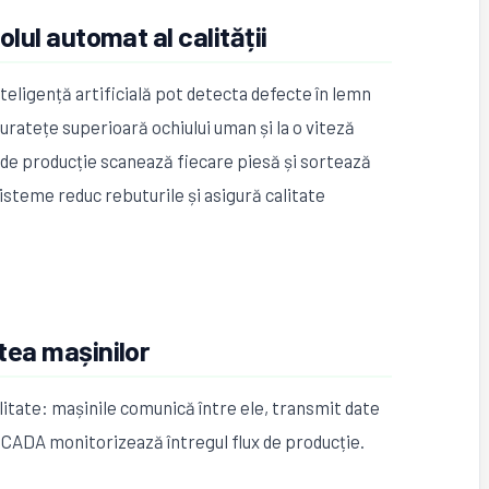
rolul automat al calității
nteligență artificială pot detecta defecte în lemn
acuratețe superioară ochiului uman și la o viteză
e de producție scanează fiecare piesă și sortează
steme reduc rebuturile și asigură calitate
atea mașinilor
litate: mașinile comunică între ele, transmit date
SCADA monitorizează întregul flux de producție.