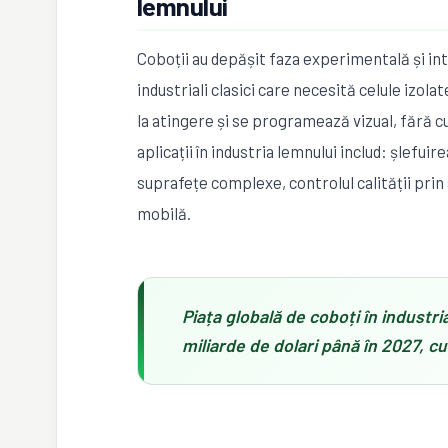
lemnului
Coboții au depășit faza experimentală și int
industriali clasici care necesită celule izola
la atingere și se programează vizual, fără 
aplicații în industria lemnului includ: șlefui
suprafețe complexe, controlul calității pr
mobilă.
Piața globală de coboți în industria
miliarde de dolari până în 2027, c