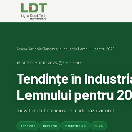
Acasă
/
Articole
/
Tendințe în Industria Lemnului pentru 2025
·
15 SEPTEMBRIE 2025
6
min citire
Tendințe în Industri
Lemnului pentru 2
Inovații și tehnologii care modelează viitorul
Tendințe
Inovație
Industria 4.0
2025