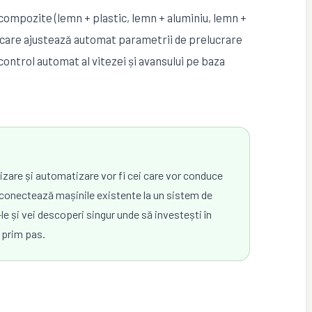
 compozite (lemn + plastic, lemn + aluminiu, lemn +
i care ajustează automat parametrii de prelucrare
 control automat al vitezei și avansului pe baza
izare și automatizare vor fi cei care vor conduce
 conectează mașinile existente la un sistem de
e și vei descoperi singur unde să investești în
 prim pas.