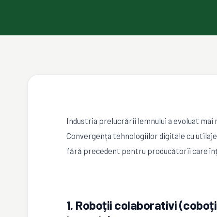
Industria prelucrării lemnului a evoluat mai m
Convergența tehnologiilor digitale cu utilaje
fără precedent pentru producătorii care înț
1. Roboții colaborativi (coboți