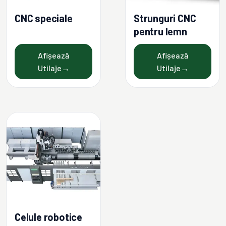
CNC speciale
Strunguri CNC
pentru lemn
Afișează
Afișează
Utilaje
→
Utilaje
→
Celule robotice