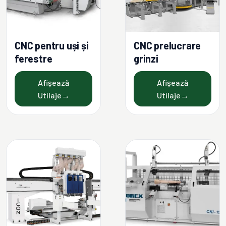
CNC pentru uși și
CNC prelucrare
ferestre
grinzi
Afișează
Afișează
Utilaje
→
Utilaje
→