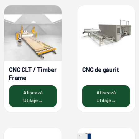
CNC CLT / Timber
CNC de găurit
Frame
Afișează
Afișează
Utilaje
→
Utilaje
→