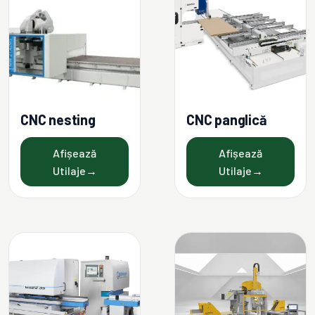
CNC nesting
CNC panglică
Afișează
Afișează
Utilaje
→
Utilaje
→