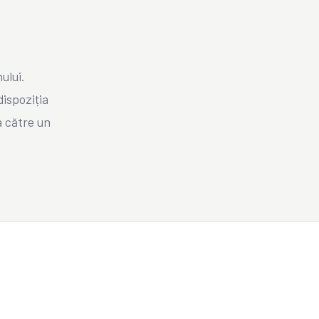
ului.
dispoziția
a către un