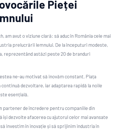
ovocările Pieței
emnului
, am avut o viziune clară: să aduc în România cele mai
stria prelucrării lemnului. De la începuturi modeste,
, reprezentând astăzi peste 20 de branduri
acestea ne-au motivat să inovăm constant. Piața
continuă dezvoltare, iar adaptarea rapidă la noile
este esențială.
n partener de încredere pentru companiile din
să își dezvolte afacerea cu ajutorul celor mai avansate
ă investim în inovație și să sprijinim industria în