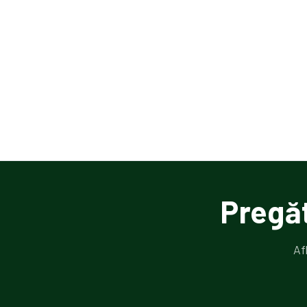
Pregă
Af