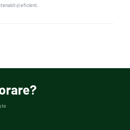
tenabil și eficient.
orare?
ște