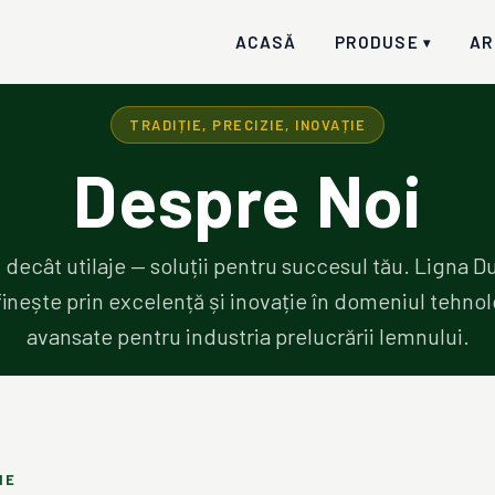
ACASĂ
PRODUSE
AR
▾
TRADIȚIE, PRECIZIE, INOVAȚIE
Despre Noi
 decât utilaje — soluții pentru succesul tău. Ligna 
inește prin excelență și inovație în domeniul tehnol
avansate pentru industria prelucrării lemnului.
IE