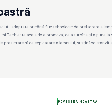
oastră
soluții adaptate oricărui flux tehnologic de prelucrare a lemn
Dumi Tech este acela de a promova, de a furniza și a pune la 
de prelucrare și de exploatare a lemnului, susținând tranziți
POVESTEA NOASTRĂ