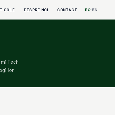
TICOLE
DESPRE NOI
CONTACT
RO
/
EN
Dumi Tech
ogiilor