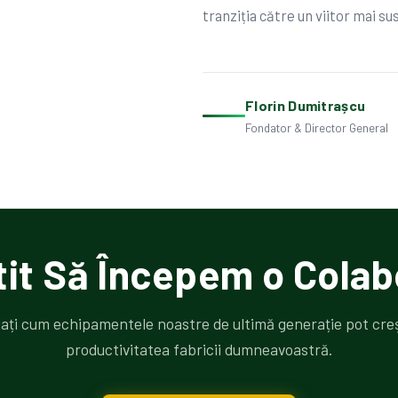
tranziția către un viitor mai sus
Florin Dumitrașcu
Fondator & Director General
tit Să Începem o Colab
lați cum echipamentele noastre de ultimă generație pot cre
productivitatea fabricii dumneavoastră.