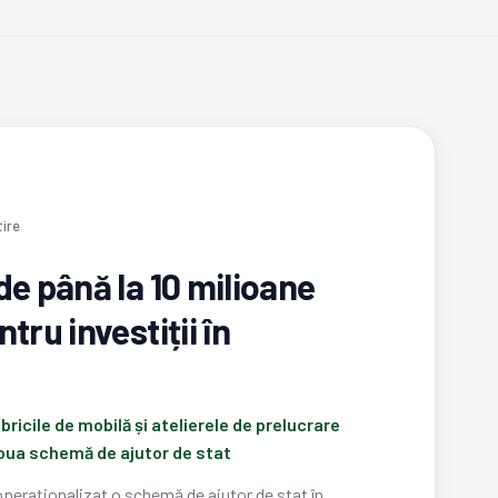
tire
de până la 10 milioane
tru investiții în
bricile de mobilă și atelierele de prelucrare
oua schemă de ajutor de stat
peraționalizat o schemă de ajutor de stat în