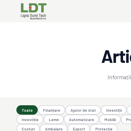
Arti
Informați
Toate
Finanțare
Ajutor de stat
Investiții
Investiție
Lemn
Automatizare
Mobilă
Pr
Costuri
Ambalare
Export
Protecție