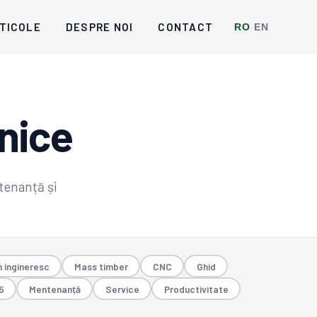
TICOLE
DESPRE NOI
CONTACT
RO
/
EN
hnice
tenanță și
 ingineresc
Mass timber
CNC
Ghid
5
Mentenanță
Service
Productivitate