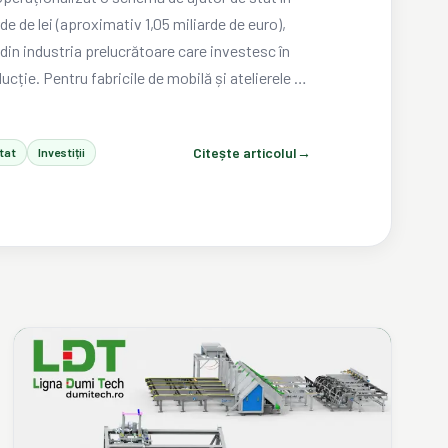
de de lei (aproximativ 1,05 miliarde de euro),
din industria prelucrătoare care investesc în
ucție. Pentru fabricile de mobilă și atelierele de
, este un moment potrivit pentru a analiza
e producție.
Citește articolul
→
tat
Investiții