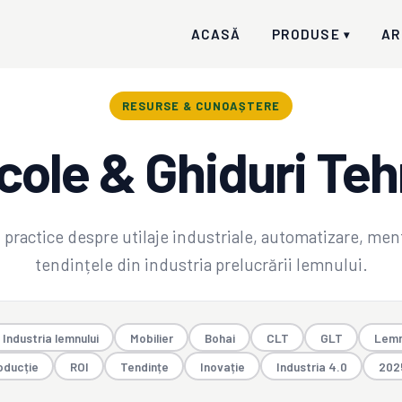
ACASĂ
PRODUSE
AR
▾
RESURSE & CUNOAȘTERE
cole & Ghiduri Te
i practice despre utilaje industriale, automatizare, men
tendințele din industria prelucrării lemnului.
Industria lemnului
Mobilier
Bohai
CLT
GLT
Lemn
oducție
ROI
Tendințe
Inovație
Industria 4.0
202