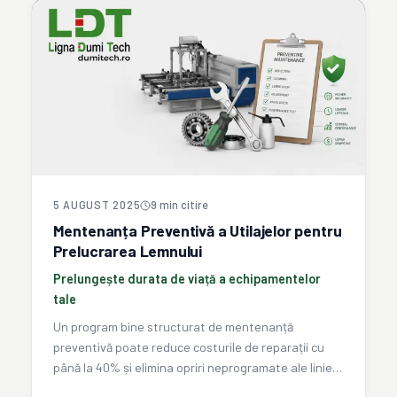
5 AUGUST 2025
9
min citire
Mentenanța Preventivă a Utilajelor pentru
Prelucrarea Lemnului
Prelungește durata de viață a echipamentelor
tale
Un program bine structurat de mentenanță
preventivă poate reduce costurile de reparații cu
până la 40% și elimina opriri neprogramate ale liniei
de producție. Află cum să îl implementezi corect.