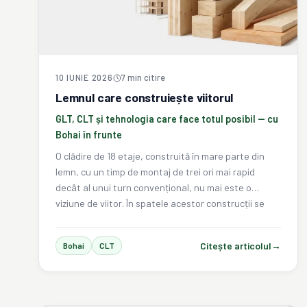
10 IUNIE 2026
7
min citire
Lemnul care construiește viitorul
GLT, CLT și tehnologia care face totul posibil — cu
Bohai în frunte
O clădire de 18 etaje, construită în mare parte din
lemn, cu un timp de montaj de trei ori mai rapid
decât al unui turn convențional, nu mai este o
viziune de viitor. În spatele acestor construcții se
află GLT și CLT — și utilajele de precizie Bohai care le
fac posibile.
Citește articolul
→
Bohai
CLT