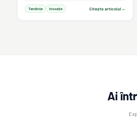
Citește articolul
→
Tendințe
Inovație
Ai în
Exp