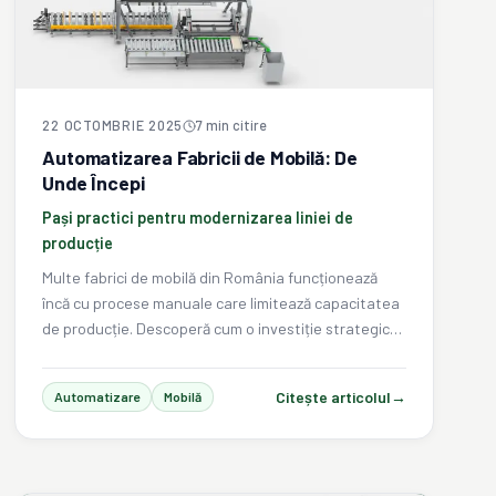
22 OCTOMBRIE 2025
7
min citire
Automatizarea Fabricii de Mobilă: De
Unde Începi
Pași practici pentru modernizarea liniei de
producție
Multe fabrici de mobilă din România funcționează
încă cu procese manuale care limitează capacitatea
de producție. Descoperă cum o investiție strategică
în automatizare poate transforma eficiența
operațională.
Citește articolul
→
Automatizare
Mobilă