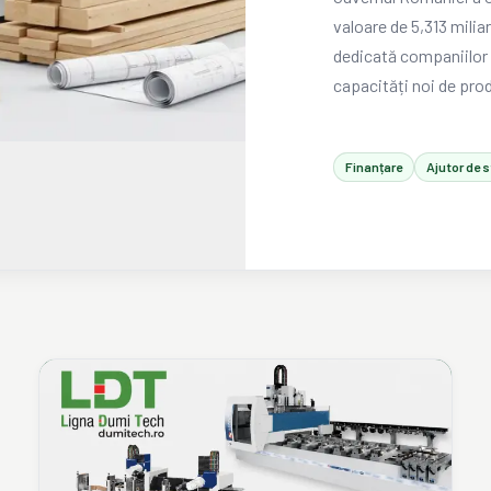
valoare de 5,313 miliar
dedicată companiilor 
capacități noi de prod
prelucrare a lemnului
modernizarea liniei d
Finanțare
Ajutor de s