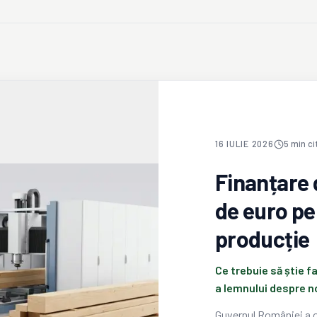
16 IULIE 2026
5
min ci
Finanțare 
de euro pen
producție
Ce trebuie să știe fa
a lemnului despre n
Guvernul României a o