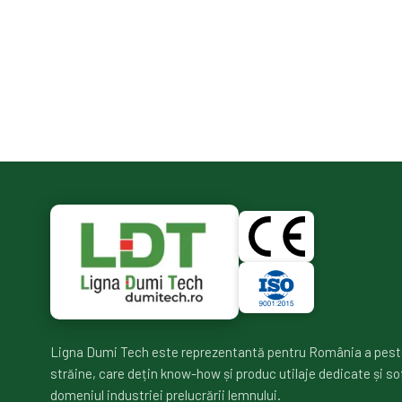
Ligna Dumi Tech este reprezentantă pentru România a pest
străine, care dețin know-how și produc utilaje dedicate și so
domeniul industriei prelucrării lemnului.