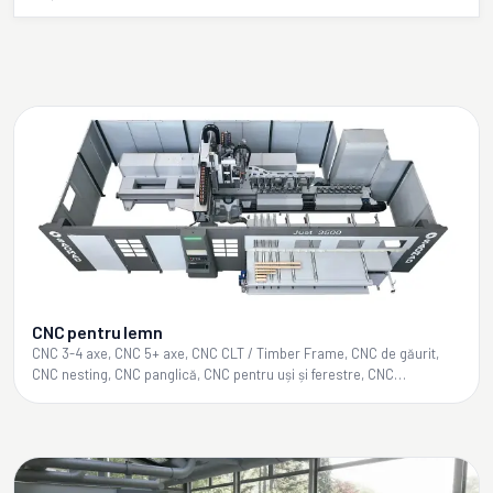
CNC pentru lemn
CNC 3-4 axe, CNC 5+ axe, CNC CLT / Timber Frame, CNC de găurit,
CNC nesting, CNC panglică, CNC pentru uși și ferestre, CNC
prelucrare grinzi, CNC speciale, Strunguri CNC pentru lemn, Celule
robotice pentru uși și ferestre