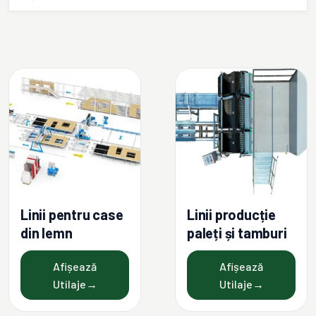
Linii pentru case
Linii producție
din lemn
paleți și tamburi
Afișează
Afișează
Utilaje
→
Utilaje
→