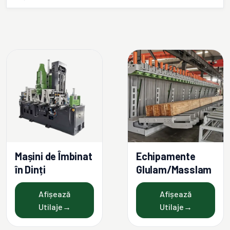
Mașini de Îmbinat
Echipamente
în Dinți
Glulam/Masslam
Afișează
Afișează
Utilaje
→
Utilaje
→