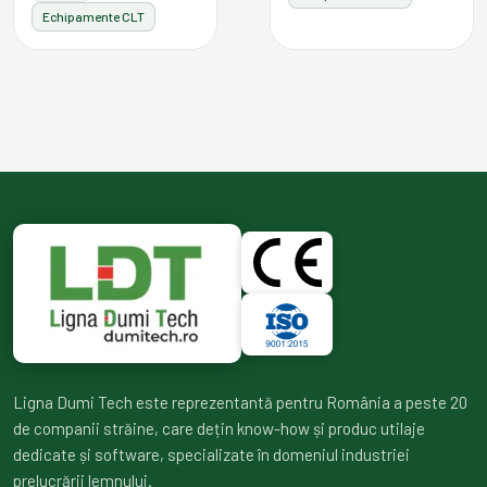
Echipamente CLT
Ligna Dumi Tech este reprezentantă pentru România a peste 20
de companii străine, care dețin know-how și produc utilaje
dedicate și software, specializate în domeniul industriei
prelucrării lemnului.