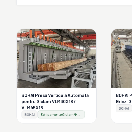
BOHAI Presă Verticală Automată
BOHAI P
pentru Glulam VLM30X18 /
Grinzi 
VLM45X18
BOHAI
BOHAI
Echipamente Glulam/Masslam