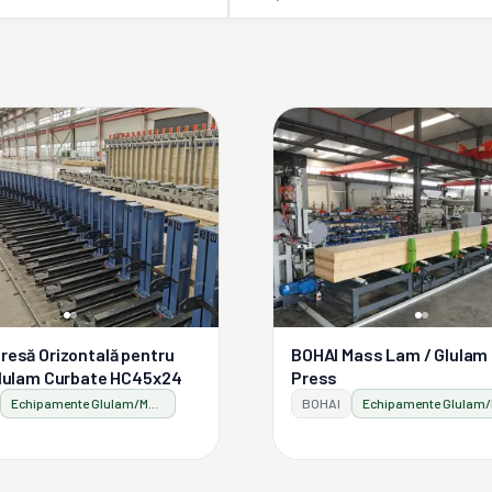
resă Orizontală pentru
BOHAI Mass Lam / Glulam
Glulam Curbate HC45x24
Press
Echipamente Glulam/Masslam
BOHAI