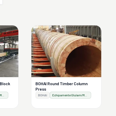
 Block
BOHAI Round Timber Column
Press
Echipamente Glulam/Masslam
BOHAI
Echipamente Glulam/Masslam