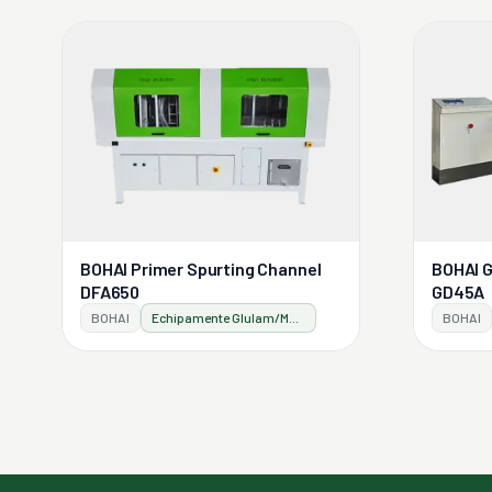
BOHAI Primer Spurting Channel
BOHAI G
DFA650
GD45A
BOHAI
Echipamente Glulam/Masslam
BOHAI