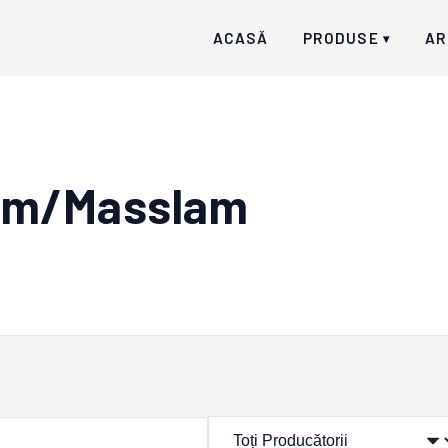
ACASĂ
PRODUSE
AR
▾
lam/Masslam