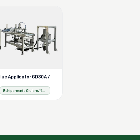
lue Applicator GD30A /
Echipamente Glulam/Masslam