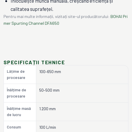
Înlocuiește munca manuală, creșcând eficiența și
calitatea suprafeței.
Pentru mai multe informații, vizitați site-ul producătorului:
BOHAI Pri
mer Spurting Channel DFA650
SPECIFICAȚII TEHNICE
Lățime de
100–650 mm
procesare
Înălțime de
50–500 mm
procesare
Înălțime masă
1.200 mm
de lucru
Consum
100 L/min