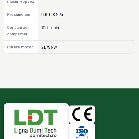
maxim vopsea
Presiune aer
0,6–0,8 MPa
Consum aer
100 L/min
comprimat
Putere motor
21,75 kW