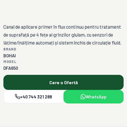
Canal de aplicare primer în flux continuu pentru tratament
de suprafață pe 4 fețe al grinzilor glulam, cu senzori de
lățime/înălțime automați și sistem închis de circulație fluid.
BRAND
BOHAI
MODEL
DFA650
Cere o Ofertă
+40 744 321 288
WhatsApp