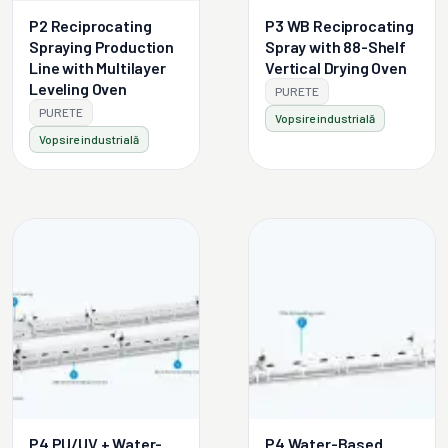
P2 Reciprocating
P3 WB Reciprocating
Spraying Production
Spray with 88-Shelf
Line with Multilayer
Vertical Drying Oven
Leveling Oven
PURETE
PURETE
Vopsire industrială
Vopsire industrială
P4 PU/UV + Water-
P4 Water-Based