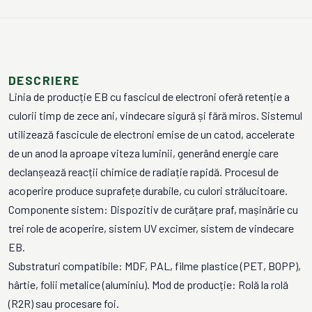
DESCRIERE
Linia de producție EB cu fascicul de electroni oferă retenție a
culorii timp de zece ani, vindecare sigură și fără miros. Sistemul
utilizează fascicule de electroni emise de un catod, accelerate
de un anod la aproape viteza luminii, generând energie care
declanșează reacții chimice de radiație rapidă. Procesul de
acoperire produce suprafețe durabile, cu culori strălucitoare.
Componente sistem: Dispozitiv de curățare praf, mașinărie cu
trei role de acoperire, sistem UV excimer, sistem de vindecare
EB.
Substraturi compatibile: MDF, PAL, filme plastice (PET, BOPP),
hârtie, folii metalice (aluminiu). Mod de producție: Rolă la rolă
(R2R) sau procesare foi.