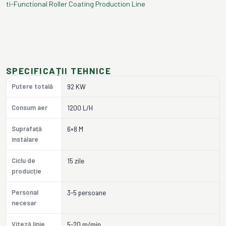
ti-Functional Roller Coating Production Line
SPECIFICAȚII TEHNICE
Putere totală
92 KW
Consum aer
1200 L/H
Suprafață
6×8 M
instalare
Ciclu de
15 zile
producție
Personal
3-5 persoane
necesar
Viteză linie
5-20 m/min