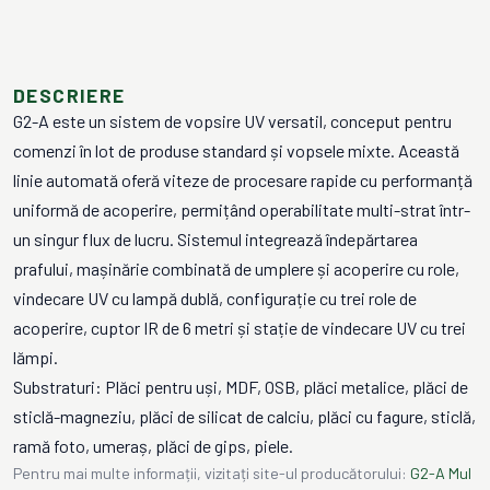
DESCRIERE
G2-A este un sistem de vopsire UV versatil, conceput pentru
comenzi în lot de produse standard și vopsele mixte. Această
linie automată oferă viteze de procesare rapide cu performanță
uniformă de acoperire, permițând operabilitate multi-strat într-
un singur flux de lucru. Sistemul integrează îndepărtarea
prafului, mașinărie combinată de umplere și acoperire cu role,
vindecare UV cu lampă dublă, configurație cu trei role de
acoperire, cuptor IR de 6 metri și stație de vindecare UV cu trei
lămpi.
Substraturi: Plăci pentru uși, MDF, OSB, plăci metalice, plăci de
sticlă-magneziu, plăci de silicat de calciu, plăci cu fagure, sticlă,
ramă foto, umeraș, plăci de gips, piele.
Pentru mai multe informații, vizitați site-ul producătorului:
G2-A Mul