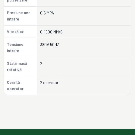
pulverizare
Presiune aer
0,6 MPA
intrare
Viteză ax
0-1900 MM/S
Tensiune
380V 50HZ
intrare
Stații masă
2
rotativă
Cerință
2 operatori
operator