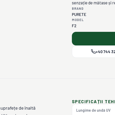
senzație de mătase și r
BRAND
PURETE
MODEL
F2
+40 744 32
SPECIFICAȚII TEH
uprafețe de înaltă
Lungime de undă UV