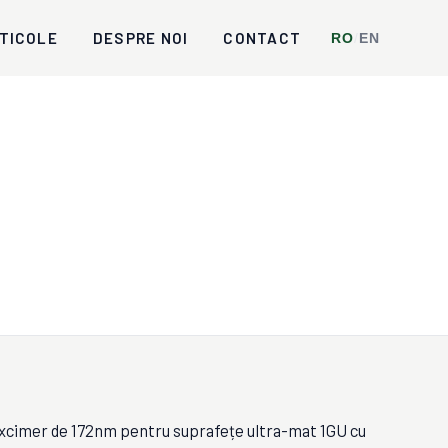
TICOLE
DESPRE NOI
CONTACT
RO
/
EN
excimer de 172nm pentru suprafețe ultra-mat 1GU cu