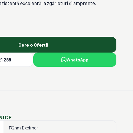
ezistență excelentă la zgârieturi și amprente.
Cere o Ofertă
1 288
WhatsApp
NICE
172nm Excimer