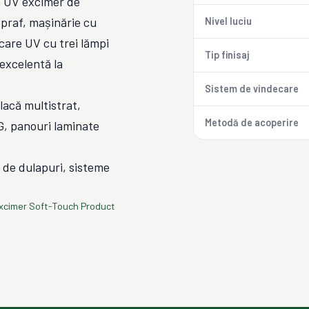
ia UV excimer de
praf, mașinărie cu
Nivel luciu
care UV cu trei lămpi
Tip finisaj
excelentă la
Sistem de vindecare
lacă multistrat,
Metodă de acoperire
G, panouri laminate
i de dulapuri, sisteme
xcimer Soft-Touch Product