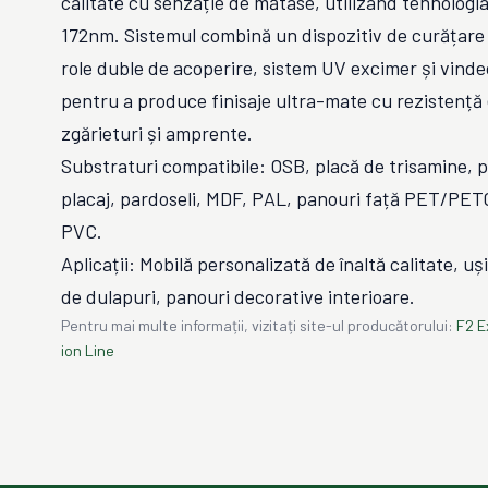
calitate cu senzație de mătase, utilizând tehnolog
172nm. Sistemul combină un dispozitiv de curățare 
role duble de acoperire, sistem UV excimer și vinde
pentru a produce finisaje ultra-mate cu rezistență 
zgărieturi și amprente.
Substraturi compatibile: OSB, placă de trisamine, p
placaj, pardoseli, MDF, PAL, panouri față PET/PET
PVC.
Aplicații: Mobilă personalizată de înaltă calitate, uș
de dulapuri, panouri decorative interioare.
Pentru mai multe informații, vizitați site-ul producătorului:
F2 E
ion Line