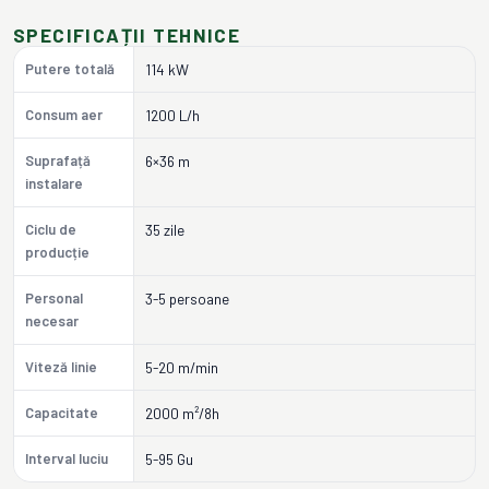
SPECIFICAȚII TEHNICE
Putere totală
114 kW
Consum aer
1200 L/h
Suprafață
6×36 m
instalare
Ciclu de
35 zile
producție
Personal
3-5 persoane
necesar
Viteză linie
5-20 m/min
Capacitate
2000 m²/8h
Interval luciu
5-95 Gu