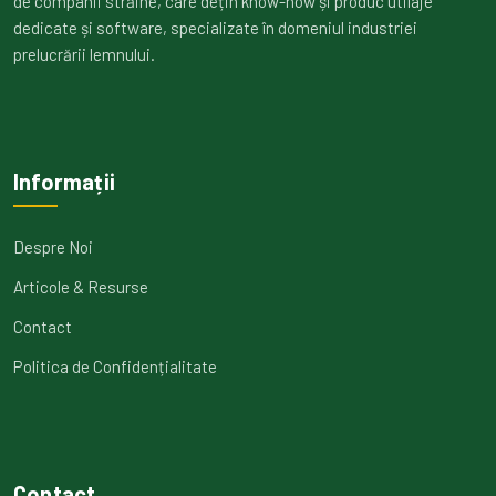
de companii străine, care dețin know-how și produc utilaje
dedicate și software, specializate în domeniul industriei
prelucrării lemnului.
Informații
Despre Noi
Articole & Resurse
Contact
Politica de Confidențialitate
Contact