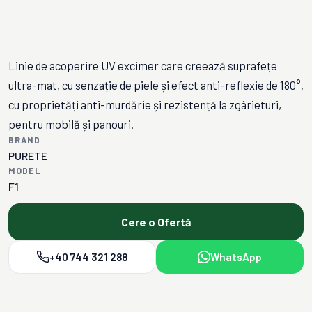
Linie de acoperire UV excimer care creează suprafețe
ultra-mat, cu senzație de piele și efect anti-reflexie de 180°,
cu proprietăți anti-murdărie și rezistență la zgârieturi,
pentru mobilă și panouri.
BRAND
PURETE
MODEL
F1
Cere o Ofertă
+40 744 321 288
WhatsApp