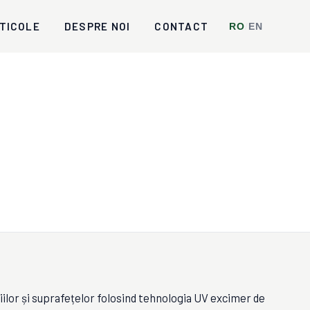
TICOLE
DESPRE NOI
CONTACT
RO
/
EN
iilor și suprafețelor folosind tehnologia UV excimer de