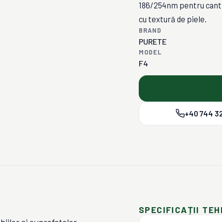
186/254nm pentru cant 
cu textură de piele.
BRAND
PURETE
MODEL
F4
+40 744 32
SPECIFICAȚII TEH