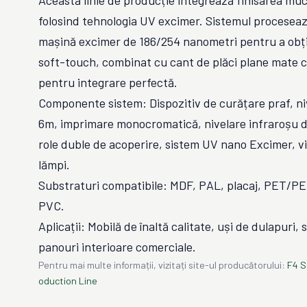
Această linie de producție integrează finisarea much
folosind tehnologia UV excimer. Sistemul proceseaz
mașină excimer de 186/254 nanometri pentru a obți
soft-touch, combinat cu cant de plăci plane mate c
pentru integrare perfectă.
Componente sistem: Dispozitiv de curățare praf, ni
6m, imprimare monocromatică, nivelare infraroșu d
role duble de acoperire, sistem UV nano Excimer, 
lămpi.
Substraturi compatibile: MDF, PAL, placaj, PET/PE
PVC.
Aplicații: Mobilă de înaltă calitate, uși de dulapuri,
panouri interioare comerciale.
Pentru mai multe informații, vizitați site-ul producătorului:
F4 S
oduction Line