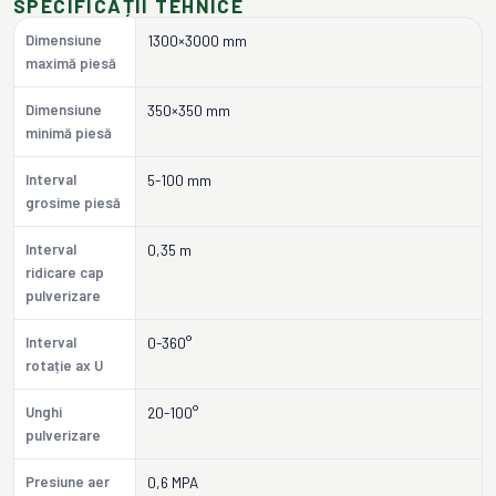
SPECIFICAȚII TEHNICE
Dimensiune
1300×3000 mm
maximă piesă
Dimensiune
350×350 mm
minimă piesă
Interval
5-100 mm
grosime piesă
Interval
0,35 m
ridicare cap
pulverizare
Interval
0-360°
rotație ax U
Unghi
20-100°
pulverizare
Presiune aer
0,6 MPA