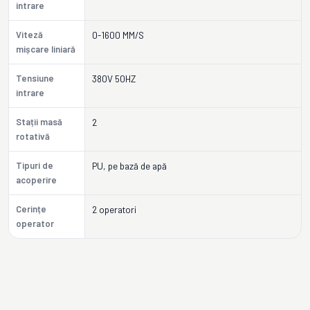
intrare
Viteză
0-1600 MM/S
mișcare liniară
Tensiune
380V 50HZ
intrare
Stații masă
2
rotativă
Tipuri de
PU, pe bază de apă
acoperire
Cerințe
2 operatori
operator