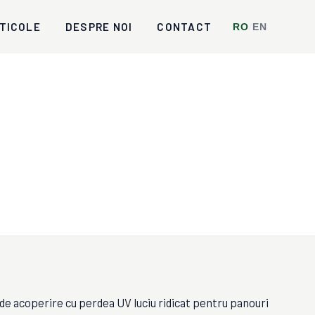
TICOLE
DESPRE NOI
CONTACT
RO
/
EN
de acoperire cu perdea UV luciu ridicat pentru panouri