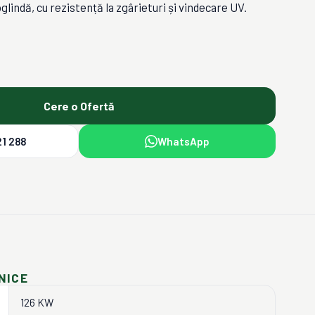
glindă, cu rezistență la zgârieturi și vindecare UV.
Cere o Ofertă
1 288
WhatsApp
NICE
126 KW