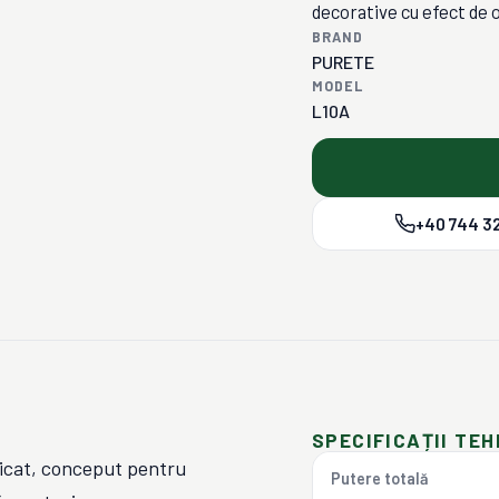
decorative cu efect de o
BRAND
PURETE
MODEL
L10A
+40 744 32
SPECIFICAȚII TEH
dicat, conceput pentru
Putere totală