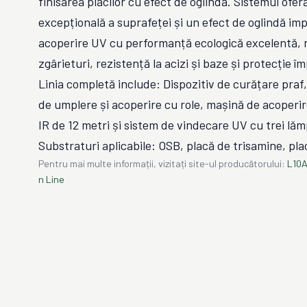
finisarea plăcilor cu efect de oglindă. Sistemul ofe
excepțională a suprafeței și un efect de oglindă im
acoperire UV cu performanță ecologică excelentă, r
zgârieturi, rezistență la acizi și baze și protecție î
Linia completă include: Dispozitiv de curățare pra
de umplere și acoperire cu role, mașină de acoperi
IR de 12 metri și sistem de vindecare UV cu trei lăm
Substraturi aplicabile: OSB, placă de trisamine, plac
Pentru mai multe informații, vizitați site-ul producătorului:
L10A
n Line