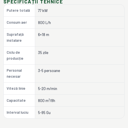
SPECIFICAȚII TEHNICE
Putere totală
77 kW
Consum aer
800 L/h
Suprafață
6×18 m
instalare
Ciclu de
35 zile
producție
Personal
3-5 persoane
necesar
Viteză linie
5-20 m/min
Capacitate
800 m²/8h
Interval luciu
5-95 Gu