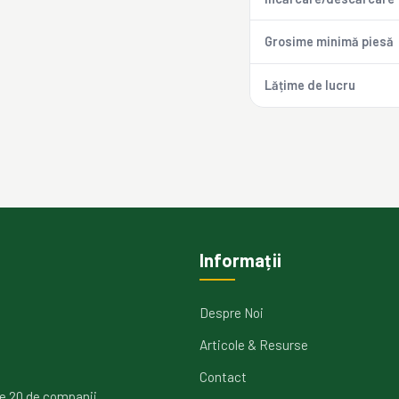
Grosime minimă piesă
Lățime de lucru
Informații
Despre Noi
Articole & Resurse
Contact
e 20 de companii