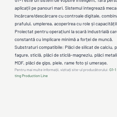
G1-1 este un sistem de vopsire inteligent, fără per
aplicații pe panouri mari. Sistemul integrează me
încărcare/descărcare cu controale digitale, combi
prafului, umplerea, acoperirea cu role și capacități
Proiectat pentru operațiuni la scară industrială car
constantă cu implicare minimă a forței de muncă.
Substraturi compatibile: Plăci de silicat de calciu, 
fagure, sticlă, plăci de sticlă-magneziu, plăci metali
MDF, plăci de gips, piele, rame foto și umerașe.
Pentru mai multe informații, vizitați site-ul producătorului:
G1-1
ting Production Line