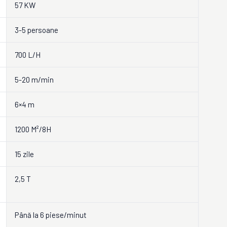
57 KW
3-5 persoane
700 L/H
5-20 m/min
6×4 m
1200 M²/8H
15 zile
2,5 T
Până la 6 piese/minut