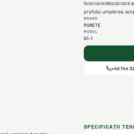
încărcare/descărcare a
prafului, umplerea, acop
BRAND
PURETE
MODEL
G1-1
+40 744 32
SPECIFICAȚII TEH