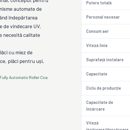
sonal, conceput pentru
Putere totală
canisme automate de
nând îndepărtarea
Personal necesar
le de vindecare UV.
Consum aer
e necesită calitate
Viteză linie
plăci cu miez de
Suprafață instalare
ce, plăci pentru uși,
Capacitate
 Fully Automatic Roller Coa
Ciclu de producție
Capacitate de
încărcare
Viteză
încărcare/descărcare