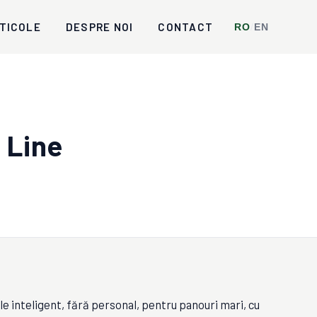
TICOLE
DESPRE NOI
CONTACT
RO
/
EN
 Line
le inteligent, fără personal, pentru panouri mari, cu