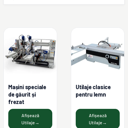
Mașini speciale
Utilaje clasice
de găurit și
pentru lemn
frezat
Afișează
Afișează
Utilaje
→
Utilaje
→