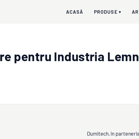
ACASĂ
PRODUSE
AR
▾
are pentru Industria Lem
Dumitech, în parteneria