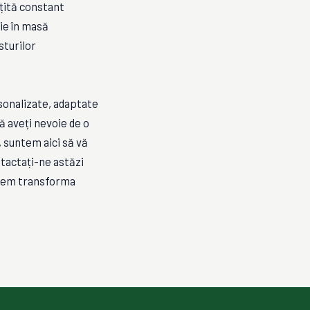
ățită constant
ție în masă
sturilor
rsonalizate, adaptate
ă aveți nevoie de o
 suntem aici să vă
tactați-ne astăzi
utem transforma