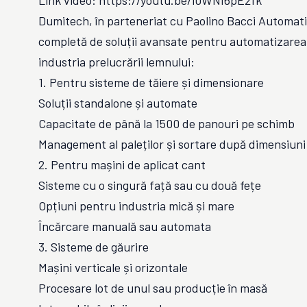
Link video: https://youtu.be/i0WNI6pE2fk
Dumitech, în parteneriat cu Paolino Bacci Automati
completă de soluții avansate pentru automatizarea
industria prelucrării lemnului:
1. Pentru sisteme de tăiere și dimensionare
Soluții standalone și automate
Capacitate de până la 1500 de panouri pe schimb
Management al paleților și sortare după dimensiuni
2. Pentru mașini de aplicat cant
Sisteme cu o singură față sau cu două fețe
Opțiuni pentru industria mică și mare
Încărcare manuală sau automata
3. Sisteme de găurire
Mașini verticale și orizontale
Procesare lot de unul sau producție în masă