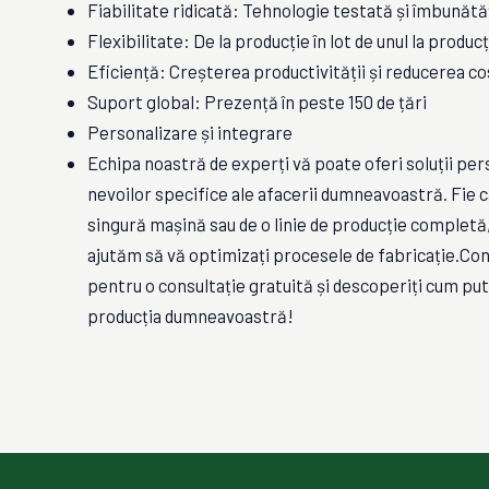
Fiabilitate ridicată: Tehnologie testată și îmbunăt
Flexibilitate: De la producție în lot de unul la produc
Eficiență: Creșterea productivității și reducerea co
Suport global: Prezență în peste 150 de țări
Personalizare și integrare
Echipa noastră de experți vă poate oferi soluții pe
nevoilor specifice ale afacerii dumneavoastră. Fie c
singură mașină sau de o linie de producție completă,
ajutăm să vă optimizați procesele de fabricație.Con
pentru o consultație gratuită și descoperiți cum p
producția dumneavoastră!