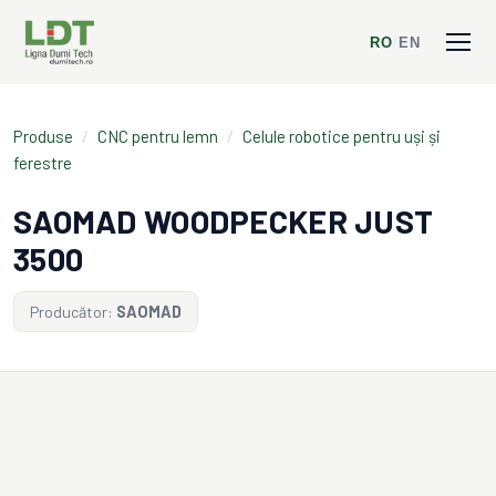
RO
/
EN
Produse
/
CNC pentru lemn
/
Celule robotice pentru uși și
ferestre
SAOMAD WOODPECKER JUST
3500
Producător:
SAOMAD