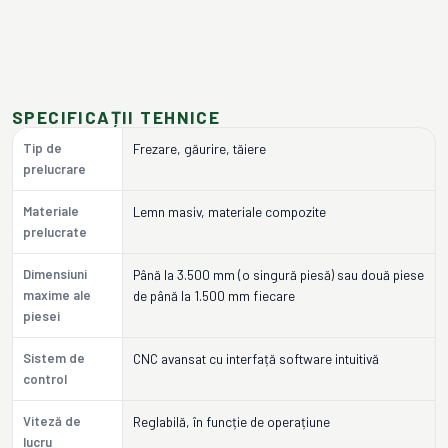
SPECIFICAȚII TEHNICE
Tip de
Frezare, găurire, tăiere
prelucrare
Materiale
Lemn masiv, materiale compozite
prelucrate
Dimensiuni
Până la 3.500 mm (o singură piesă) sau două piese
maxime ale
de până la 1.500 mm fiecare
piesei
Sistem de
CNC avansat cu interfață software intuitivă
control
Viteză de
Reglabilă, în funcție de operațiune
lucru