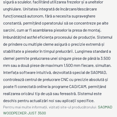
sigură a sculelor, facilitând utilizarea frezelor și a uneltelor
unghiulare. Unitatea integrată de încărcare/descărcare
funcționează autonom, fără a necesita supraveghere
constantă, permițând operatorului să se concentreze pe alte
sarcini, cum ar fi asamblarea pieselor la presa de montaj,
îmbunătățind astfel eficiența procesului de producție. Sistemul
de prindere cu multiple cleme asigură o precizie extremă și
stabilitate a pieselor în timpul prelucrării. Lungimea standard a
clemei permite prelucrarea unei singure piese de până la 3.500
mm sau a două piese de maximum 1.500 mm fiecare, simultan.
Interfața software intuitivă, dezvoltată special de SAOMAD,
controlează centrul de prelucrare CNC cu precizie absolută și
poate fi conectată online la programe CAD/CAM, permițând
realizarea oricărui tip de ușă sau fereastră. Sistemul este
deschis pentru actualizări noi sau aplicații specifice.
Pentru mai multe informații, vizitați site-ul producătorului:
SAOMAD
WOODPECKER JUST 3500