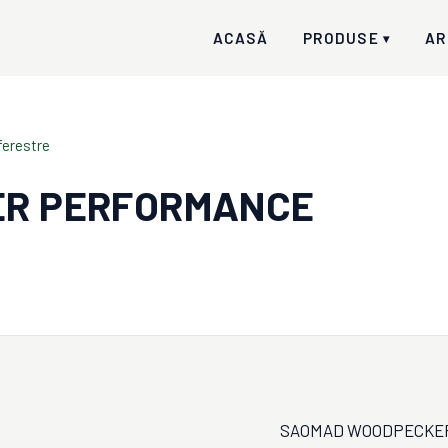
ACASĂ
PRODUSE
AR
▾
 ferestre
R PERFORMANCE
SAOMAD WOODPECKER P