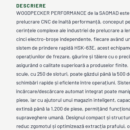
DESCRIERE
WOODPECKER PERFORMANCE de la SAOMAD este u
prelucrare CNC de înaltă performanță, conceput pe
cerințele complexe ale industriei de prelucrare a l
cinci electro-broșe independente, fiecare având u
sistem de prindere rapidă HSK-63E, acest echipame
operațiunilor de frezare, găurire și tăiere cu o preci
asigurând o calitate superioară a produselor finite.
scule, cu 250 de sloturi, poate găzdui până la 500 
schimbări rapide și eficiente între operațiuni. Sist
încărcare/descărcare automat integrat poate mani
piese, iar cu ajutorul unui magazin inteligent, capac
extinsă până la 1.200 de piese, permițând funcțion
supraveghere umană. Designul compact și structur
reduc zgomotul și optimizează extracția prafului, 