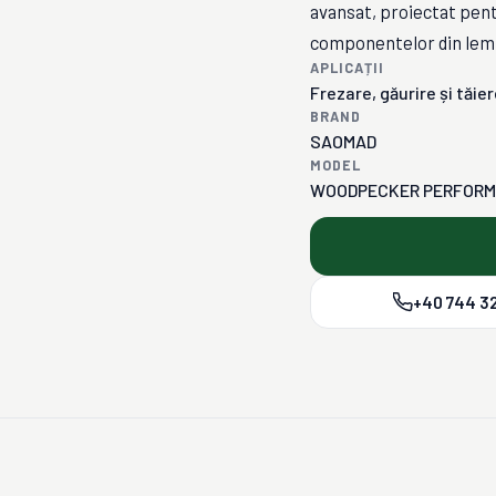
avansat, proiectat pen
componentelor din lemn, 
APLICAȚII
Frezare, găurire și tăi
BRAND
SAOMAD
MODEL
WOODPECKER PERFOR
+40 744 32