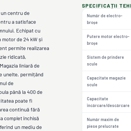
SPECIFICAȚII TEH
n centru de
Număr de electro-
ntru a satisface
broșe
emnului. Echipat cu
Putere motor electro-
n motor de 24 kW și
broșe
nt permite realizarea
zie ridicată,
Sistem de prindere
scule
 Magazia liniară de
de unelte, permițând
Capacitate magazie
emul de
scule
pula până la 400 de
Capacitate
itatea poate fi
încărcare/descărcare
area continuă fără
a complet închisă
Număr maxim de
oferind un mediu de
piese prelucrate