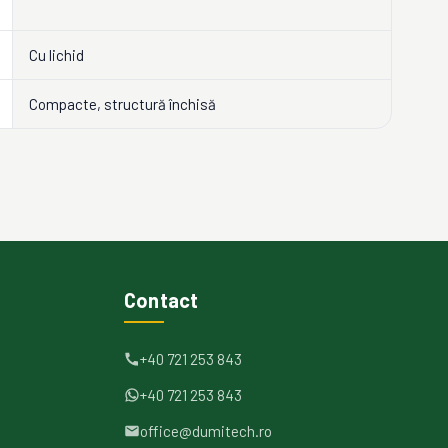
Cu lichid
Compacte, structură închisă
Contact
+40 721 253 843
+40 721 253 843
office@dumitech.ro