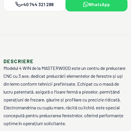
+40 744 321 288
WhatsApp
DESCRIERE
Modelul 4 WIN de la MASTERWOOD este un centru de prelucrare
CNC cu 3 axe, dedicat prelucrării elementelor de ferestre și uși
din lemn conform tehnicii prefinisate. Echipat cu o masă de
lucru patentată, asigură o fixare fermă a pieselor, permițând
operațiuni de frezare, găurire și profilare cu precizie ridicată.
Electromandrina cu cuplu mare, răcită cu lichid, este special
concepută pentru prelucrarea ferestrelor, oferind performanțe
optime în operațiuni solicitante.