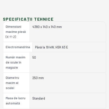
SPECIFICAȚII TEHNICE
Dimensiuni
4380 x 140 x 140 mm
maxime piesă
(X-Y-Z)
Electromandrina
Până la 19 kW, HSK 63 E
Număr maxim
50
de scule în
magazie
Diametru
250 mm
maxim al
sculei
Masa de lucru
Standard
automată