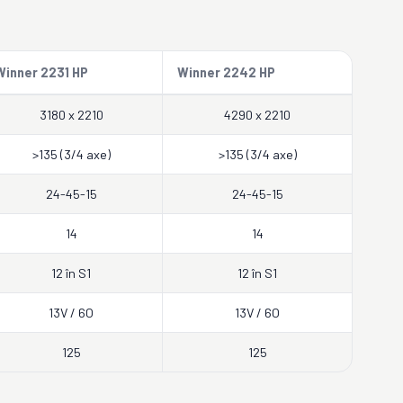
Winner 2231 HP
Winner 2242 HP
3180 x 2210
4290 x 2210
>135 (3/4 axe)
>135 (3/4 axe)
24-45-15
24-45-15
14
14
12 în S1
12 în S1
13V / 6O
13V / 6O
125
125