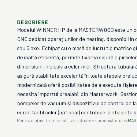
DESCRIERE
Modelul WINNER HP de la MASTERWOOD este un ce
CNC dedicat operațiunilor de nesting, disponibil în c
sau 5 axe. Echipat cu o masă de lucru tip matrice 
de înaltă eficiență, permite fixarea sigură a pieselor
dimensiuni, inclusiv a celor mici. Structura tubulară
asigură stabilitate excelentă în toate etapele preluc
modernizată oferă posibilitatea de a executa fișiere
necesita importul prealabil din Masterwork. Gestio
pompelor de vacuum și dispozitivul de control de la 
ecran tactil color (opțional) contribuie la eficiența 
Pentru mai multe informații, vizitați site-ul producătorului:
MAS