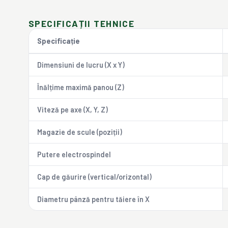
SPECIFICAȚII TEHNICE
Specificație
Dimensiuni de lucru (X x Y)
Înălțime maximă panou (Z)
Viteză pe axe (X, Y, Z)
Magazie de scule (poziții)
Putere electrospindel
Cap de găurire (vertical/orizontal)
Diametru pânză pentru tăiere în X