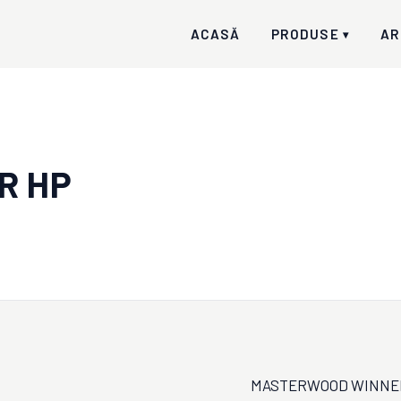
ACASĂ
PRODUSE
AR
▾
R HP
MASTERWOOD WINNER HP 