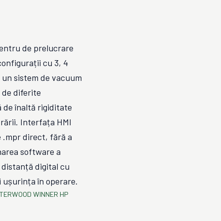
ntru de prelucrare
onfigurații cu 3, 4
și un sistem de vacuum
 de diferite
 de înaltă rigiditate
rării. Interfața HMI
 .mpr direct, fără a
narea software a
distanță digital cu
și ușurința în operare.
TERWOOD WINNER HP