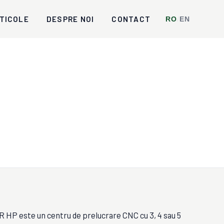
TICOLE
DESPRE NOI
CONTACT
RO
/
EN
este un centru de prelucrare CNC cu 3, 4 sau 5