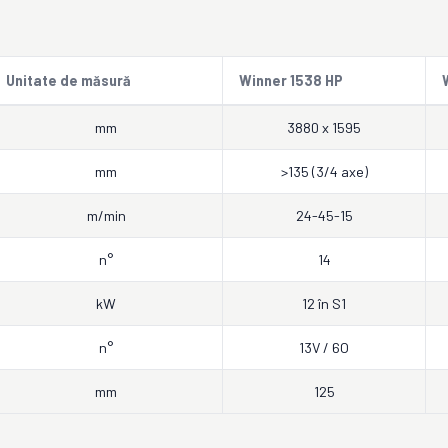
Unitate de măsură
Winner 1538 HP
mm
3880 x 1595
mm
>135 (3/4 axe)
m/min
24-45-15
n°
14
kW
12 în S1
n°
13V / 6O
mm
125