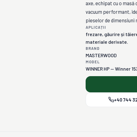
axe, echipat cu o masă d
vacuum performant, idea
pieselor de dimensiuni 
APLICAȚII
frezare, găurire și tăie
materiale derivate.
BRAND
MASTERWOOD
MODEL
WINNER HP — Winner 153
+40 744 32