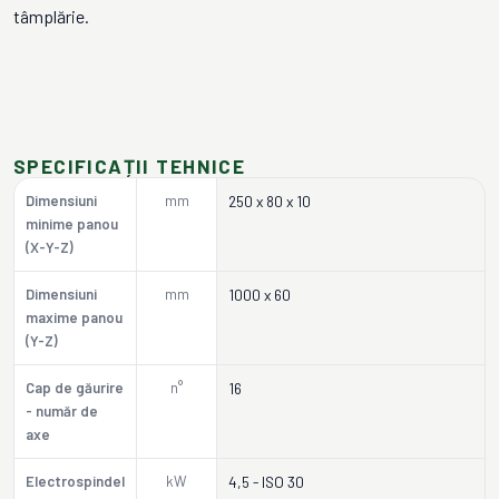
tâmplărie.
SPECIFICAȚII TEHNICE
Dimensiuni
mm
250 x 80 x 10
minime panou
(X-Y-Z)
Dimensiuni
mm
1000 x 60
maxime panou
(Y-Z)
Cap de găurire
n°
16
- număr de
axe
Electrospindel
kW
4,5 - ISO 30