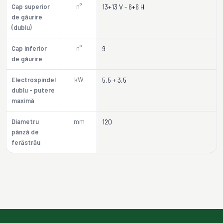
Cap superior
n°
13+13 V - 6+6 H
de găurire
(dublu)
Cap inferior
n°
9
de găurire
Electrospindel
kW
5,5 + 3,5
dublu - putere
maximă
Diametru
mm
120
pânză de
ferăstrău