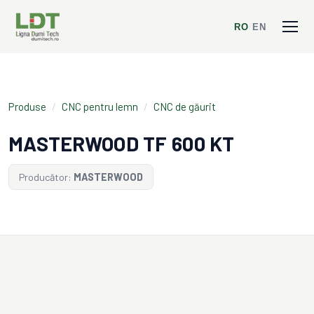
RO
/
EN
Produse
/
CNC pentru lemn
/
CNC de găurit
MASTERWOOD TF 600 KT
Producător:
MASTERWOOD