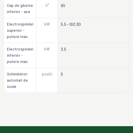
Cap de găurire
n°
9V
inferior - axe
Electrospindel
kW
5,5 - ISO 30
superior -
putere max.
Electrospindel
kW
3,5
inferior -
putere max.
Schimbător
poziții
5
automat de
scule