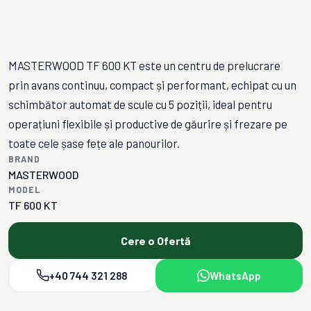
MASTERWOOD TF 600 KT este un centru de prelucrare
prin avans continuu, compact și performant, echipat cu un
schimbător automat de scule cu 5 poziții, ideal pentru
operațiuni flexibile și productive de găurire și frezare pe
toate cele șase fețe ale panourilor.
BRAND
MASTERWOOD
MODEL
TF 600 KT
Cere o Ofertă
+40 744 321 288
WhatsApp