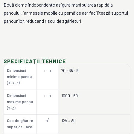
Două cleme independente asigură manipularea rapidă a
panoului, iar mesele mobile cu pernă de aer facilitează suportul
panourilor, reducând riscul de zgârieturi.
SPECIFICAȚII TEHNICE
Dimensiuni
mm
70 - 35 - 9
minime panou
(X-Y-Z)
Dimensiuni
mm
1000 - 60
maxime panou
(Y-Z)
Cap de găurire
n°
12V + 8H
superior - axe