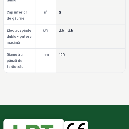
dublu
Cap inferior
n°
9
de găurire
Electrospindel
kW
3,5 + 3,5
dublu - putere
maximă
Diametru
mm
120
pânză de
ferăstrău