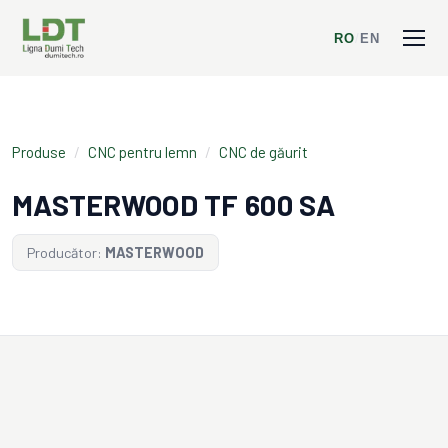
RO
/
EN
Produse
/
CNC pentru lemn
/
CNC de găurit
MASTERWOOD TF 600 SA
Producător:
MASTERWOOD