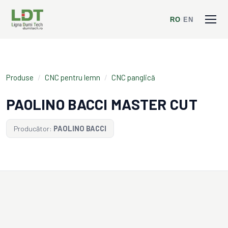
RO
/
EN
Produse
/
CNC pentru lemn
/
CNC panglică
PAOLINO BACCI MASTER CUT
Producător:
PAOLINO BACCI