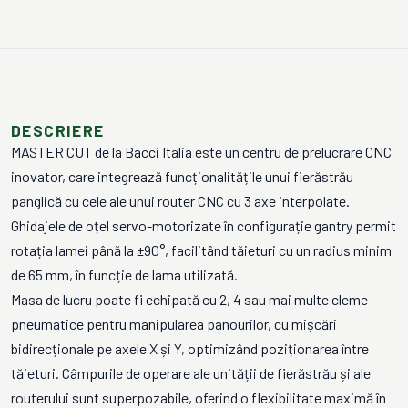
DESCRIERE
MASTER CUT de la Bacci Italia este un centru de prelucrare CNC
inovator, care integrează funcționalitățile unui fierăstrău
panglică cu cele ale unui router CNC cu 3 axe interpolate.
Ghidajele de oțel servo-motorizate în configurație gantry permit
rotația lamei până la ±90°, facilitând tăieturi cu un radius minim
de 65 mm, în funcție de lama utilizată.
Masa de lucru poate fi echipată cu 2, 4 sau mai multe cleme
pneumatice pentru manipularea panourilor, cu mișcări
bidirecționale pe axele X și Y, optimizând poziționarea între
tăieturi. Câmpurile de operare ale unității de fierăstrău și ale
routerului sunt superpozabile, oferind o flexibilitate maximă în