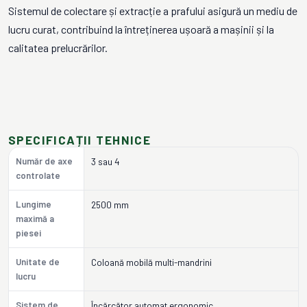
Sistemul de colectare și extracție a prafului asigură un mediu de
lucru curat, contribuind la întreținerea ușoară a mașinii și la
calitatea prelucrărilor.
SPECIFICAȚII TEHNICE
Număr de axe
3 sau 4
controlate
Lungime
2500 mm
maximă a
piesei
Unitate de
Coloană mobilă multi-mandrini
lucru
Sistem de
Încărcător automat ergonomic