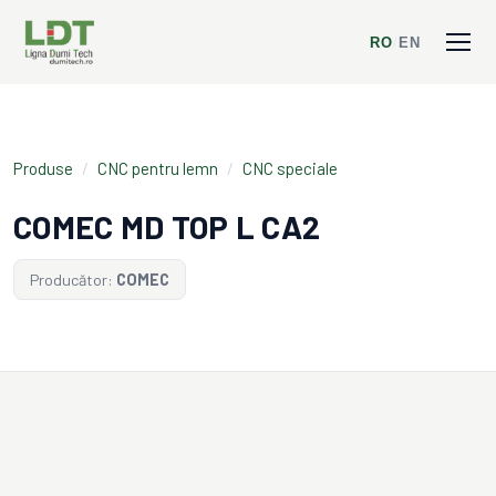
RO
/
EN
Produse
/
CNC pentru lemn
/
CNC speciale
COMEC MD TOP L CA2
Producător:
COMEC