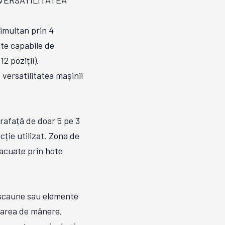
VERSATILITATEA
imultan prin 4
te capabile de
2 poziții).
 versatilitatea mașinii
prafață de doar 5 pe 3
ie utilizat. Zona de
vacuate prin hote
scaune sau elemente
carea de mânere,