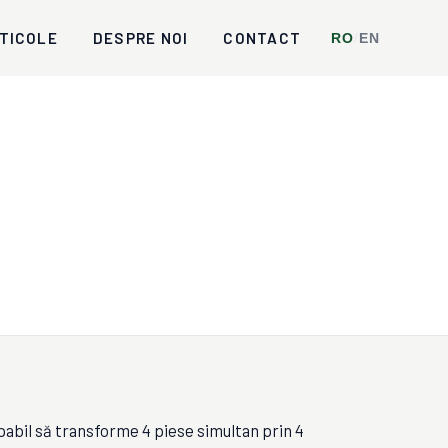
TICOLE
DESPRE NOI
CONTACT
RO
/
EN
il să transforme 4 piese simultan prin 4