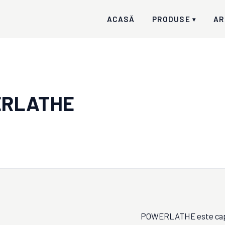
ACASĂ
PRODUSE
AR
▾
ERLATHE
POWERLATHE este capab