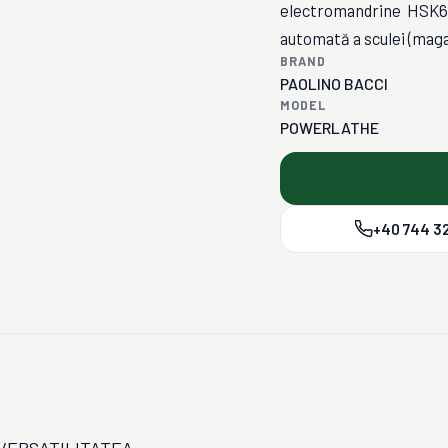
electromandrine HSK63F
automată a sculei (magaz
BRAND
PAOLINO BACCI
MODEL
POWERLATHE
+40 744 32