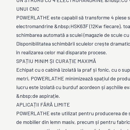
UN STRURG CU 4 ELECTROMANDRINE &nbsp;CU 
UNUI CNC
POWERLATHE este capabil să transforme 4 piese s
electromandrine &nbsp;HSK63F (12Kw fiecare), toa
schimbarea automată a sculei (magazie de scule cu 1
Disponibilitatea schimbării sculelor crește dramatic
în realizarea celor mai disparate procese.
SPAȚIU MINIM ȘI CURAȚIE MAXIMĂ
Echipat cu o cabină izolată la praf și fonic, cu o su
metri, POWERLATHE minimizează spațiul de producț
lucru este izolată cu burduf acordeon și așchiile e
&nbsp;de aspirație.
APLICAȚII FĂRĂ LIMITE
POWERLATHE este utilizat pentru producerea de 
de mobilier din lemn masiv, precum și pentru fabri