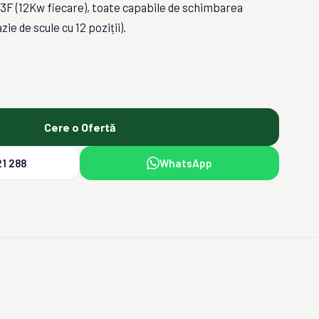
 (12Kw fiecare), toate capabile de schimbarea
ie de scule cu 12 poziții).
Cere o Ofertă
1 288
WhatsApp