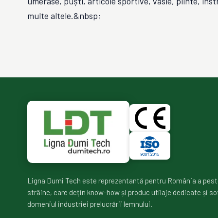
umerase, puști, articole sportive, vâsle, plinte, in
multe altele.&nbsp;
Ligna Dumi Tech este reprezentantă pentru România a pest
străine, care dețin know-how și produc utilaje dedicate și so
domeniul industriei prelucrării lemnului.