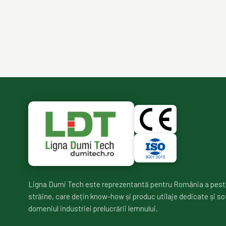
Ligna Dumi Tech este reprezentantă pentru România a pest
străine, care dețin know-how și produc utilaje dedicate și so
domeniul industriei prelucrării lemnului.