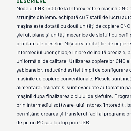
DESCRIERE
Modelul LNX 1500 de la Intorex este o mașină CNC d
strunjite din lemn, echipată cu 7 stații de lucru a
mașina este dotată cu două unități de copiere CNC
șlefuit plane și unități mecanice de șlefuit cu perii
profilate ale pieselor. Mișcarea unităților de copier
intermediul unor ghidaje liniare de înaltă precizie, 
uniformă și de calitate. Utilizarea copierelor CNC e
șabloanelor, reducând astfel timpii de configurare
mașinile de copiere convenționale. Piesele sunt înc
alimentare înclinate și sunt evacuate automat în pa
mașinii după finalizarea ciclului de șlefuire. Progr
prin intermediul software-ului Intorex 'Intoredit',
permițând crearea și transferul facil al programelo
de pe un PC sau laptop prin USB.