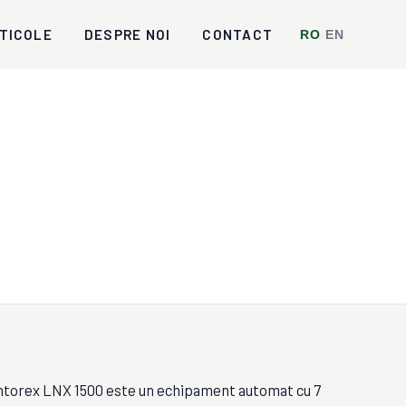
TICOLE
DESPRE NOI
CONTACT
RO
/
EN
Intorex LNX 1500 este un echipament automat cu 7