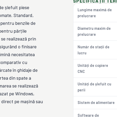
SPECIFICAȚII TEH
e șlefuit piese
Lungime maximă de
utomate. Standard,
prelucrare
 pentru benzile de
Diametru maxim de
 pentru părțile
prelucrare
e se realizează prin
asigurând o finisare
Număr de stații de
lucru
limină necesitatea
 comparativ cu
Unități de copiere
ărcate în ghidaje de
CNC
rtea din spate a
Unități de șlefuit cu
amarea se realizează
perii
 bazat pe Windows,
r direct pe mașină sau
Sistem de alimentare
Software de