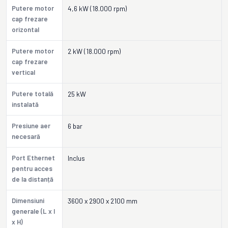
Putere motor
4,6 kW (18.000 rpm)
cap frezare
orizontal
Putere motor
2 kW (18.000 rpm)
cap frezare
vertical
Putere totală
25 kW
instalată
Presiune aer
6 bar
necesară
Port Ethernet
Inclus
pentru acces
de la distanță
Dimensiuni
3600 x 2900 x 2100 mm
generale (L x l
x H)