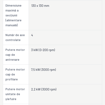
Dimensiune
130 x 130 mm
maximă a
secțiunii
(alimentare
manuală)
Număr de axe
4
controlate
Putere motor
3 kW (0-200 rpm)
cap de
antrenare
Putere motor
7,5 kW (3000 rpm)
cap de
profilare
Putere motor
2,2 kW (3000 rpm)
unitate de
șlefuire