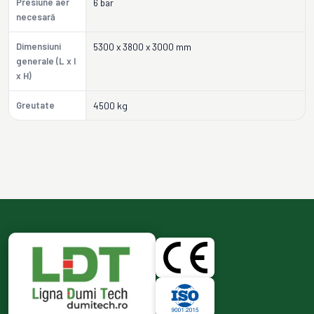
Presiune aer
6 bar
necesară
Dimensiuni
5300 x 3800 x 3000 mm
generale (L x l
x H)
Greutate
4500 kg