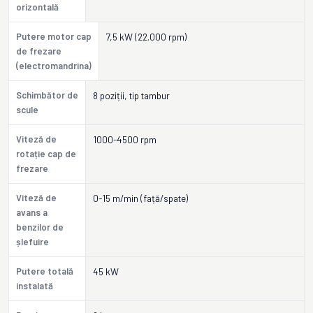
orizontală
Putere motor cap
7,5 kW (22.000 rpm)
de frezare
(electromandrina)
Schimbător de
8 poziții, tip tambur
scule
Viteză de
1000-4500 rpm
rotație cap de
frezare
Viteză de
0-15 m/min (față/spate)
avans a
benzilor de
șlefuire
Putere totală
45 kW
instalată