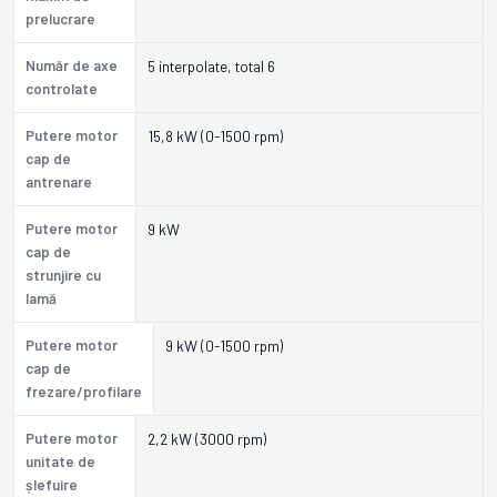
prelucrare
Număr de axe
5 interpolate, total 6
controlate
Putere motor
15,8 kW (0-1500 rpm)
cap de
antrenare
Putere motor
9 kW
cap de
strunjire cu
lamă
Putere motor
9 kW (0-1500 rpm)
cap de
frezare/profilare
Putere motor
2,2 kW (3000 rpm)
unitate de
șlefuire