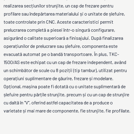
realizarea secțiunilor strunjite, un cap de frezare pentru
profilare sau îndepărtarea materialului și o unitate de șlefuire,
toate controlate prin CNC. Aceste caracteristici permit
prelucrarea completă a piesei într-o singură configurare,
asigurând o calitate superioară a finisajului. După finalizarea
operațiunilor de prelucrare sau șlefuire, componenta este
evacuată automat pe o bandă transportoare. În plus, TKC-
1500/AS este echipat cu un cap de frezare independent, având
un schimbător de scule cu 8 poziții (tip tambur), utilizat pentru
operațiuni suplimentare de găurire, frezare și modelare.
Opțional, mașina poate fi dotată cu o unitate suplimentară de
șlefuire pentru părțile strunjite, precum și cu un cap de strunjire
cu daltă în "V", oferind astfel capacitatea de a produce o
varietate și mai mare de componente, fie strunjite, fie profilate.