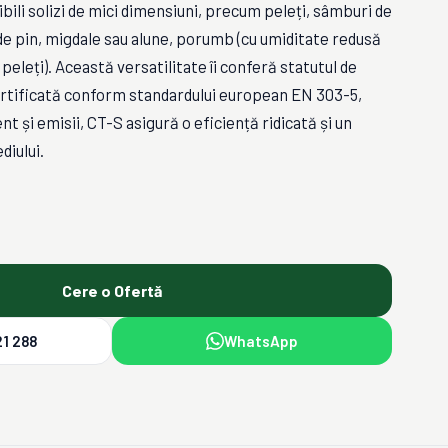
ili solizi de mici dimensiuni, precum peleți, sâmburi de
de pin, migdale sau alune, porumb (cu umiditate redusă
peleți). Această versatilitate îi conferă statutul de
ertificată conform standardului european EN 303-5,
t și emisii, CT-S asigură o eficiență ridicată și un
diului.
Cere o Ofertă
1 288
WhatsApp