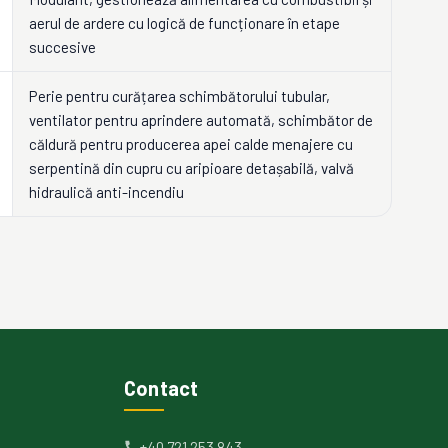
aerul de ardere cu logică de funcționare în etape
succesive
Perie pentru curățarea schimbătorului tubular,
ventilator pentru aprindere automată, schimbător de
căldură pentru producerea apei calde menajere cu
serpentină din cupru cu aripioare detașabilă, valvă
hidraulică anti-incendiu
Contact
+40 721 253 843