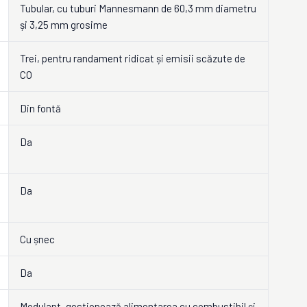
Tubular, cu tuburi Mannesmann de 60,3 mm diametru
și 3,25 mm grosime
Trei, pentru randament ridicat și emisii scăzute de
CO
Din fontă
Da
Da
Cu șnec
Da
Modulant, gestionează alimentarea cu combustibil și