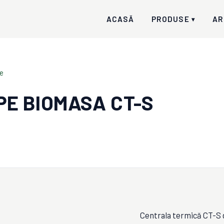
ACASĂ
PRODUSE
AR
▾
le
PE BIOMASA CT-S
Centrala termică CT-S d