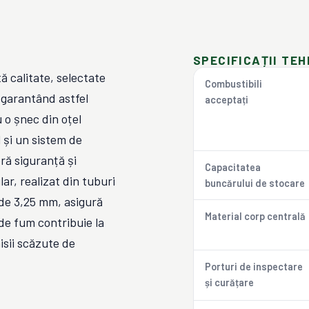
SPECIFICAȚII TEH
ă calitate, selectate
Combustibili
, garantând astfel
acceptați
 o șnec din oțel
 și un sistem de
ră siguranță și
Capacitatea
ar, realizat din tuburi
buncărului de stocare
de 3,25 mm, asigură
Material corp centrală
 de fum contribuie la
isii scăzute de
Porturi de inspectare
și curățare