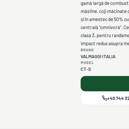
gamă largă de combustib
măsline, coji măcinate 
și în amestec de 50% cu 
centrală "omnivoră". C
clasa 3, pentru randamen
impact redus asupra me
BRAND
VALMAGGI ITALIA
MODEL
CT-S
+40 744 32