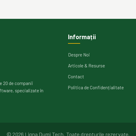
Informații
Despre Noi
Articole & Resurse
Contact
e 20 de companii
Politica de Confidențialitate
ftware, specializate în
©
2026
Ligna Dumi Tech.
Toate drepturile rezervate.