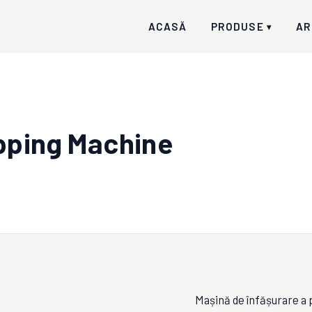
ACASĂ
PRODUSE
AR
▾
pping Machine
Mașină de înfășurare a 