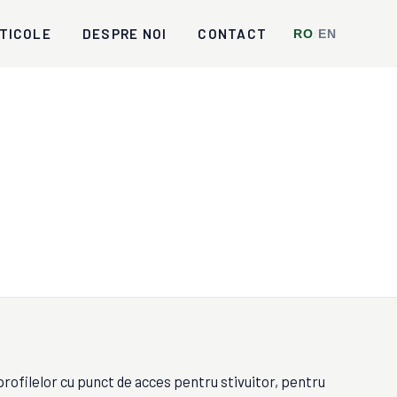
TICOLE
DESPRE NOI
CONTACT
RO
/
EN
profilelor cu punct de acces pentru stivuitor, pentru