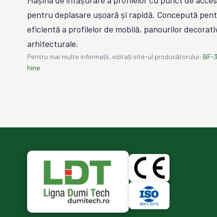
Mașină de înfășurare a profilelor cu punct de acces
pentru deplasare ușoară și rapidă. Concepută pent
eficientă a profilelor de mobilă, panourilor decora
arhitecturale.
Pentru mai multe informații, vizitați site-ul producătorului:
BF-3
hine