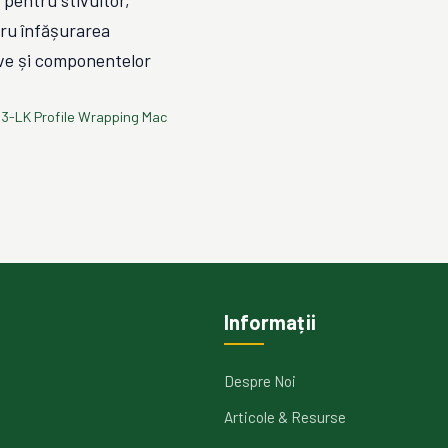
 pentru stivuitor,
ru înfășurarea
tive și componentelor
3-LK Profile Wrapping Mac
Informații
Despre Noi
Articole & Resurse