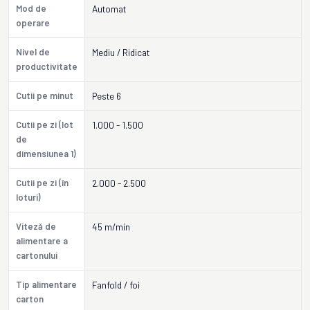
Mod de
Automat
operare
Nivel de
Mediu / Ridicat
productivitate
Cutii pe minut
Peste 6
Cutii pe zi (lot
1.000 - 1.500
de
dimensiunea 1)
Cutii pe zi (în
2.000 - 2.500
loturi)
Viteză de
45 m/min
alimentare a
cartonului
Tip alimentare
Fanfold / foi
carton