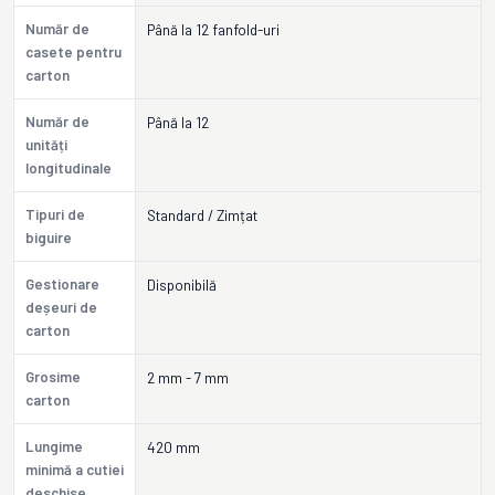
Număr de
Până la 12 fanfold-uri
casete pentru
carton
Număr de
Până la 12
unități
longitudinale
Tipuri de
Standard / Zimțat
biguire
Gestionare
Disponibilă
deșeuri de
carton
Grosime
2 mm - 7 mm
carton
Lungime
420 mm
minimă a cutiei
deschise