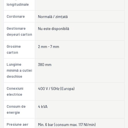
longitudinale
Cordonare
Normală / zimțată
Gestionare
Nu este disponibilă
deșeuri carton
Grosime
2 mm - 7 mm
carton
Lungime
380 mm
minimă a cutiei
deschise
Conexiuni
400 V / 50Hz (Europa)
electrice
Consum de
4 kVA
energie
Presiune aer
Min. 6 bar (consum max. 117 Nl/min)