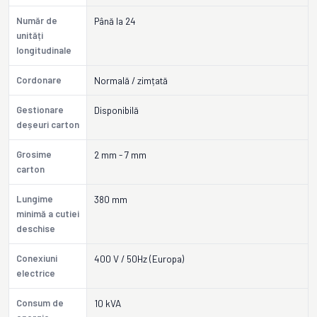
Număr de
Până la 24
unități
longitudinale
Cordonare
Normală / zimțată
Gestionare
Disponibilă
deșeuri carton
Grosime
2 mm - 7 mm
carton
Lungime
380 mm
minimă a cutiei
deschise
Conexiuni
400 V / 50Hz (Europa)
electrice
Consum de
10 kVA