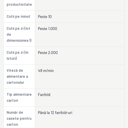
productivitate
Cutii pe minut
Peste 10
Cutii pe zi (lot
Peste 1.000
de
dimensiunea 1)
Cutii pe zi (în
Peste 2.000
loturi)
Viteză de
48 m/min
alimentare a
cartonului
Tip alimentare
Fanfold
carton
Număr de
Până la 12 fanfold-uri
casete pentru
carton