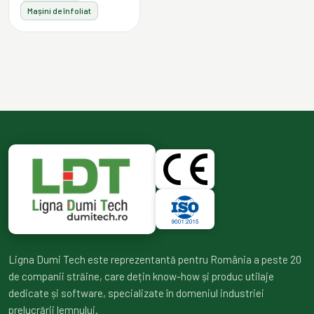
Mașini de înfoliat
Ligna Dumi Tech este reprezentantă pentru România a peste 20
de companii străine, care dețin know-how și produc utilaje
dedicate și software, specializate în domeniul industriei
prelucrării lemnului.