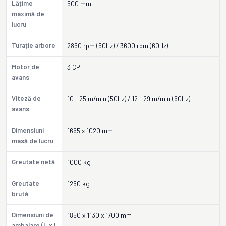
Lățime
500 mm
maximă de
lucru
Turație arbore
2850 rpm (50Hz) / 3600 rpm (60Hz)
Motor de
3 CP
avans
Viteză de
10 - 25 m/min (50Hz) / 12 - 29 m/min (60Hz)
avans
Dimensiuni
1665 x 1020 mm
masă de lucru
Greutate netă
1000 kg
Greutate
1250 kg
brută
Dimensiuni de
1850 x 1130 x 1700 mm
ambalare (L x l