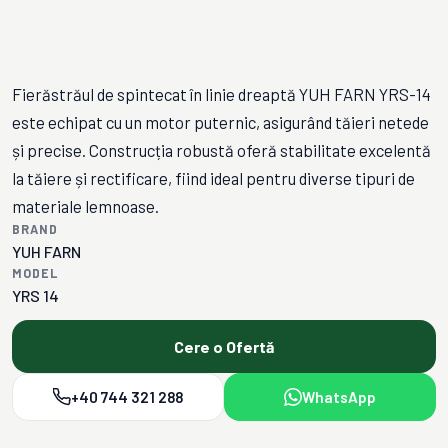
Fierăstrăul de spintecat în linie dreaptă YUH FARN YRS-14
este echipat cu un motor puternic, asigurând tăieri netede
și precise. Construcția robustă oferă stabilitate excelentă
la tăiere și rectificare, fiind ideal pentru diverse tipuri de
materiale lemnoase.
BRAND
YUH FARN
MODEL
YRS 14
Cere o Ofertă
+40 744 321 288
WhatsApp