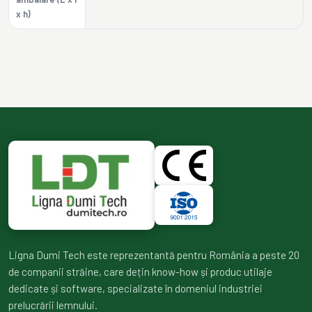
x h)
Ligna Dumi Tech este reprezentantă pentru România a peste 20
de companii străine, care dețin know-how și produc utilaje
dedicate și software, specializate în domeniul industriei
prelucrării lemnului.