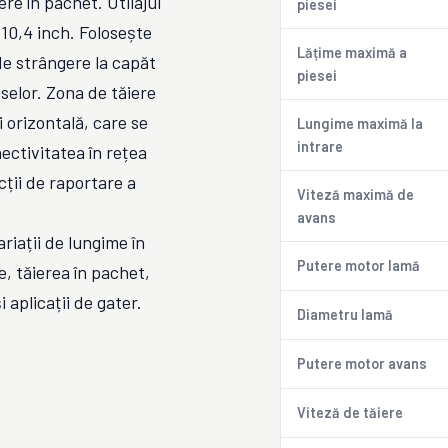
re în pachet. Utilajul
piesei
 10,4 inch. Folosește
Lățime maximă a
de strângere la capăt
piesei
selor. Zona de tăiere
i orizontală, care se
Lungime maximă la
intrare
ectivitatea în rețea
ții de raportare a
Viteză maximă de
avans
riații de lungime în
Putere motor lamă
, tăierea în pachet,
 aplicații de gater.
Diametru lamă
Putere motor avans
Viteză de tăiere