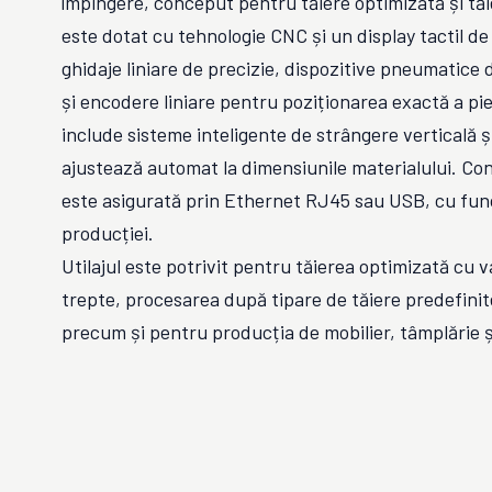
împingere, conceput pentru tăiere optimizată și tăie
este dotat cu tehnologie CNC și un display tactil de
ghidaje liniare de precizie, dispozitive pneumatice 
și encodere liniare pentru poziționarea exactă a pie
include sisteme inteligente de strângere verticală ș
ajustează automat la dimensiunile materialului. Con
este asigurată prin Ethernet RJ45 sau USB, cu func
producției.
Utilajul este potrivit pentru tăierea optimizată cu va
trepte, procesarea după tipare de tăiere predefinite
precum și pentru producția de mobilier, tâmplărie și