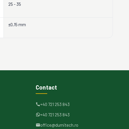
25 - 35
±0,15 mm
Contact
+40 721 253 843
+40 721 253 843
office@dumitech.ro