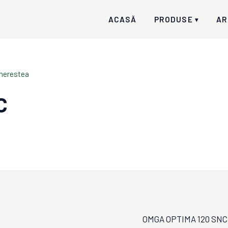
ACASĂ
PRODUSE
AR
▾
cherestea
C
OMGA OPTIMA 120 SNC es