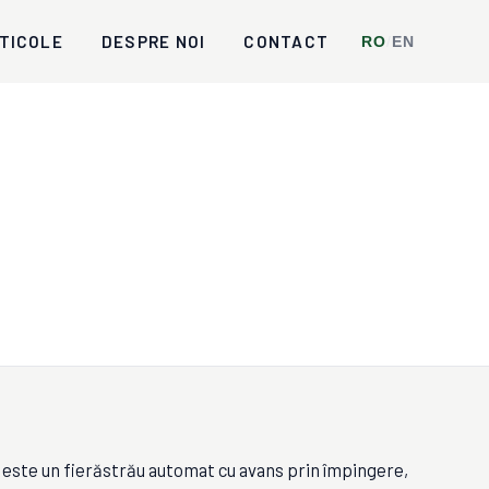
TICOLE
DESPRE NOI
CONTACT
RO
/
EN
te un fierăstrău automat cu avans prin împingere,