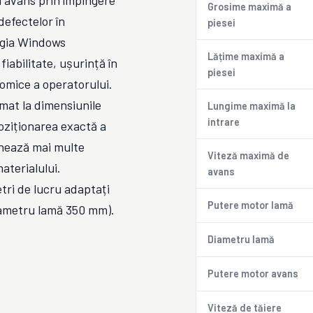
 avans prin împingere
Grosime maximă a
 defectelor în
piesei
logia Windows
Lățime maximă a
iabilitate, ușurință în
piesei
omice a operatorului.
mat la dimensiunile
Lungime maximă la
intrare
poziționarea exactă a
onează mai multe
Viteză maximă de
aterialului.
avans
tri de lucru adaptați
Putere motor lamă
ametru lamă 350 mm).
Diametru lamă
Putere motor avans
Viteză de tăiere