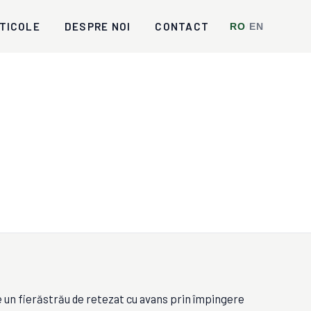
TICOLE
DESPRE NOI
CONTACT
RO
/
EN
n fierăstrău de retezat cu avans prin împingere