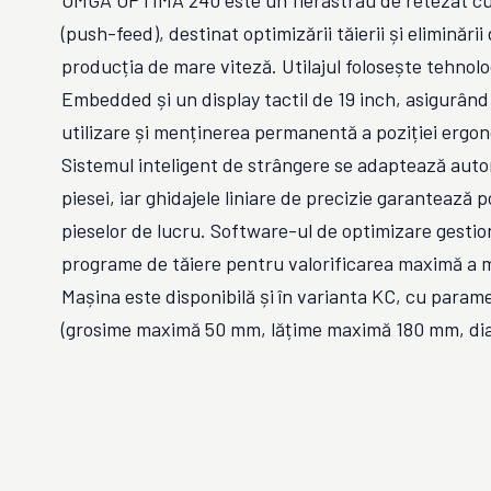
OMGA OPTIMA 240 este un fierăstrău de retezat cu
(push-feed), destinat optimizării tăierii și eliminării
producția de mare viteză. Utilajul folosește tehno
Embedded și un display tactil de 19 inch, asigurând f
utilizare și menținerea permanentă a poziției ergon
Sistemul inteligent de strângere se adaptează auto
piesei, iar ghidajele liniare de precizie garantează 
pieselor de lucru. Software-ul de optimizare gesti
programe de tăiere pentru valorificarea maximă a m
Mașina este disponibilă și în varianta KC, cu parame
(grosime maximă 50 mm, lățime maximă 180 mm, di