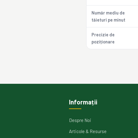
Număr mediu de
tăieturi pe minut
Precizie de
poziționare
Informații
Despre Noi
Articole & Resurse