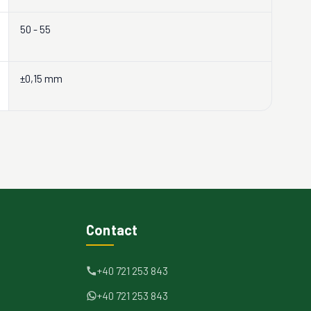
50 - 55
±0,15 mm
Contact
+40 721 253 843
+40 721 253 843