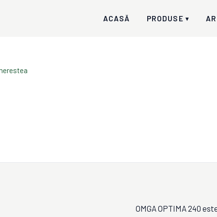
ACASĂ
PRODUSE
AR
▾
cherestea
OMGA OPTIMA 240 este u